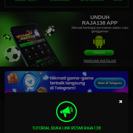
UNDUH
RAJA138 APP
Nikmati berbagai permainan dalam satu
genggaman
UNDUH
PANDUAN INSTALASI
×
RAJA138 : Akses Link Login Resmi Situs Game Online Anti-
Blokir
TUTORIAL BUKA LINK RESMI RAJA138