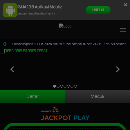
×
RAJA138 Aplikasi Mobile
UNDUH
Jangan tampilkan lagi hari ini
: PP Virtual Sports pada 30-Jun-2026 dari 14.59.59 sampai 30-Sep-2026 14.59.59. Selama waktu
Daftar
Masuk
JACKPOT
PLAY