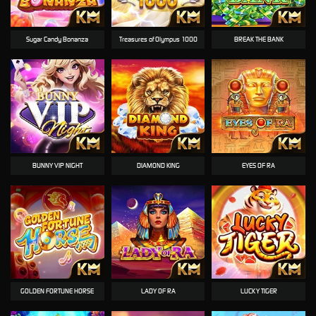
Sugar Candy Bonanza
Treasures of Olympus 1000
BREAK THE BANK
BUNNY VIP NIGHT
DIAMOND KING
EYES OF RA
GOLDEN FORTUNE HORSE
LADY OF RA
LUCKY TIGER