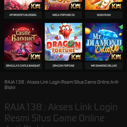
APHRODITE’S BLESSING
MEGA FORTUNE OX
SUSHI RUSH
DRACULA’S CASTLE BANQUET
DRAGON FORTUNE
MR DIAMOND DELUXE
RAJA138 : Akses Link Login Resmi Situs Game Online Anti-
Blokir
RAJA138 : Akses Link Login
Resmi Situs Game Online