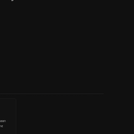
haan
ame