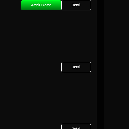
Ambil Promo
Detail
Detail
Detail