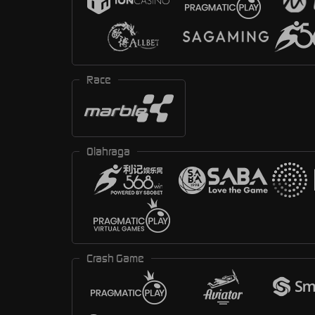
Race
Olahraga
Crash Game