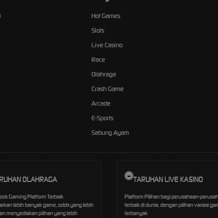
i
Hot Games
Slots
Live Casino
Race
Olahraga
Crash Game
Arcade
E-Sports
Sabung Ayam
RUHAN OLAHRAGA
TARUHAN LIVE KASINO
ook Gaming Platform Terbaik
Platform Pilihan bagi perusahaan-perusa
kan lebih banyak game, odds yang lebih
terbaik di dunia, dengan pilihan variasi g
 dan menyediakan pilihan yang lebih
terbanyak