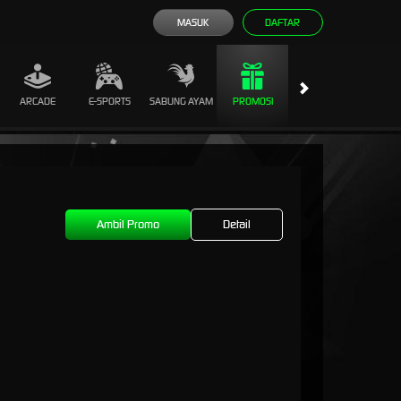
MASUK
DAFTAR
ARCADE
E-SPORTS
SABUNG AYAM
PROMOSI
Ambil Promo
Detail