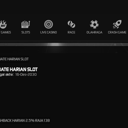
T GAMES
SLOTS
LIVE CASINO
RACE
OLAHRAGA
CRASH GAME
ATE HARIAN SLOT
gal akhir:
16-Des-2030