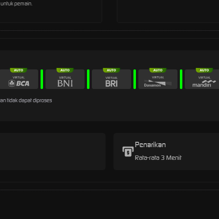
untuk pemain.
an tidak dapat diproses
Penarikan
Rata-rata 3 Menit