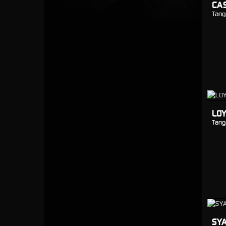
CAS
Tang
LOY
Tang
SYA