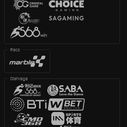
Race
Olahraga