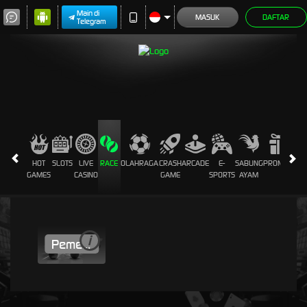
Main di
MASUK
DAFTAR
Telegram
HOT
SLOTS
LIVE
RACE
OLAHRAGA
CRASH
ARCADE
E-
SABUNG
PROMOSI
GAMES
CASINO
GAME
SPORTS
AYAM
i