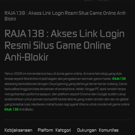
RAJA138 : Akses Link Login Resmi Situs Game Online Anti-
Blokir
RAJA138 : Akses Link Login
Resmi Situs Game Online
Anti-Blokir
Tahun 2026 ini menandai era baru di dunia game online, di mana teknologi yang dulu
terasa seperti fiksi ilmiha ini jadi bagian dari pengalaman bermain game harian.
RAJA138
sekarang berkolaborasi dengan Cloud gaming yang akhirnya benar-benar matang. Game
berkualitas tinggi kini bisa dimainkan di smartphone, tablet, hingga PC spek rendah tanpa
mengorbankan performa apapun, dan platform seperti Chrome dan Google sudah cukup
andal bahkan untuk pemain kompetitif berkat latensi yang makin rendan dan server global
yang tersebar luas. Hardware mahal bukan lagi syarat Utama untuk menikmati game online
RAJA 138
Anti-Blokir.
Kebijaksanaan
Platform
Kategori
Dukungan
Komunitas