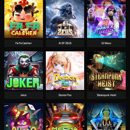
Fa Fa Caishen
AI OF ZEUS
DJ Maxx
Joker
Demon Fox
Steampunk Heist