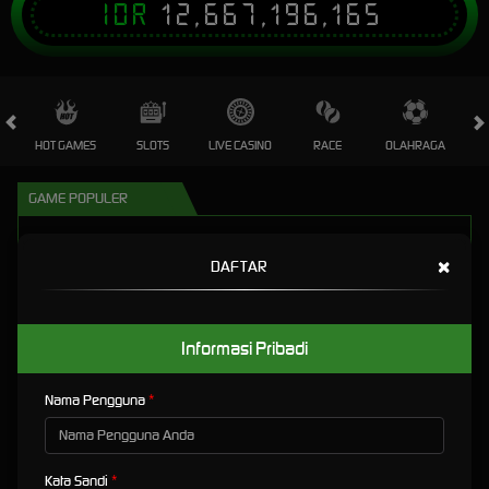
IDR
12,667,196,165
HOT GAMES
SLOTS
LIVE CASINO
RACE
OLAHRAGA
CRA
GAME POPULER
×
DAFTAR
Informasi Pribadi
GATES OF OLYMPUS POP
BANG GACOR 1000
NEZHA 2
MAHJONG MAX
Nama Pengguna
Kata Sandi
MAHJONG WINS 3 – BLACK SCATTER
MAHJONG WAYS
POKER WIN
MAHJONG WAYS