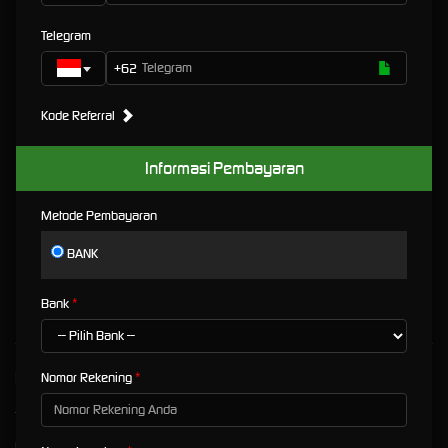
RAJA138 : Akses Link Login
Telegram
Resmi Situs Game Online
+62
Anti-Blokir
Kode Referral
Tahun 2026 ini menandai era baru di dunia game online, di mana teknologi yang dulu
Informasi Pembayaran
terasa seperti fiksi ilmiha ini jadi bagian dari pengalaman bermain game harian.
RAJA138
sekarang berkolaborasi dengan Cloud gaming yang akhirnya benar-benar matang. Game
berkualitas tinggi kini bisa dimainkan di smartphone, tablet, hingga PC spek rendah tanpa
Metode Pembayaran
mengorbankan performa apapun, dan platform seperti Chrome dan Google sudah cukup
andal bahkan untuk pemain kompetitif berkat latensi yang makin rendan dan server global
BANK
yang tersebar luas. Hardware mahal bukan lagi syarat Utama untuk menikmati game online
RAJA 138
Anti-Blokir.
Bank
Kebijaksanaan
Platform
Nomor Rekening
Tentang RAJA138
Promosi
Responsible Gambling
Loyalty