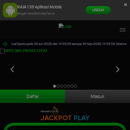
×
RAJA138 Aplikasi Mobile
UNDUH
Jangan tampilkan lagi hari ini
: PP Virtual Sports pada 30-Jun-2026 dari 14.59.59 sampai 30-Sep-2026 14.59.59. Selama waktu
Daftar
Masuk
JACKPOT
PLAY